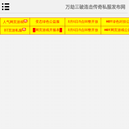
万劫三破连击传奇私服发布网
首
页
传
奇
私
服
发
传
布
奇
网
新
服
网
热
血
传
奇
SF
SF999
发布网