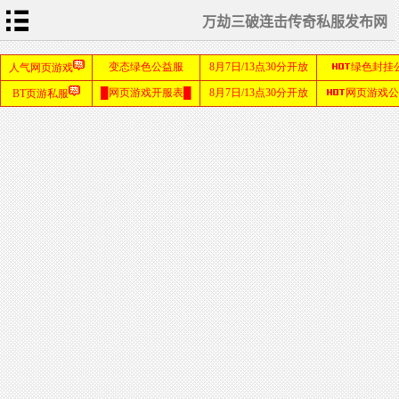
万劫三破连击传奇私服发布网
首
页
传
奇
私
服
发
传
布
奇
网
新
服
网
热
血
传
奇
SF
SF999
发布网